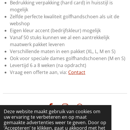
Bedrukking verpakking (hard card) in huisstijl is
mogelijk
Zelfde perfecte kwaliteit golfhandschoen als uit de
webshop
Eigen kleur accent (bedrijfskleur) mogelijk
Vanaf 50 stuks kunnen we al een aantrekkelijk
maatwerk pakket leveren
Verschillende maten in een pakket (XL, L, M en S)
Ook voor speciale dames golfhandschoenen (M en S)
Levertijd 6 a 8 weken (na opdracht)
Vraag een offerte aan, via:
Contact
F
I
W
Deze website maakt gebruik van cookies om
a
n
h
uw ervaring te verbeteren en op maat
© 2024 - 2026 LinkedGolf handschoen
gemaakte advertenties weer te geven. Door op
c
s
a
Powered by
JouwWeb
‘Accepteren’ te klikken, gaat u akkoord met het