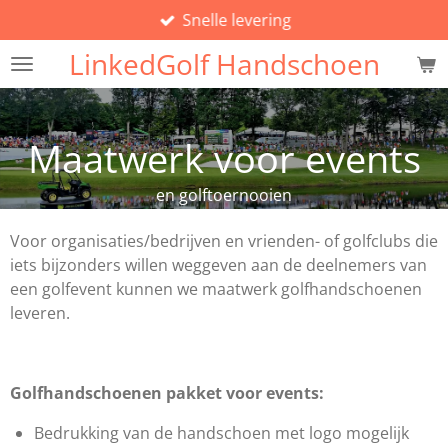
Snelle levering
Ga
direct
LinkedGolf Handschoen
naar
de
hoofdinhoud
Maatwerk voor events
en golftoernooien
Voor organisaties/bedrijven en vrienden- of golfclubs die
iets bijzonders willen weggeven aan de deelnemers van
een golfevent kunnen we maatwerk golfhandschoenen
leveren.
Golfhandschoenen pakket voor events:
Bedrukking van de handschoen met logo mogelijk