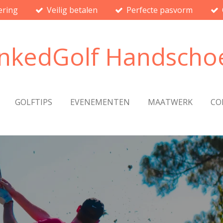
ering
Veilig betalen
Perfecte pasvorm
inkedGolf Handscho
GOLFTIPS
EVENEMENTEN
MAATWERK
CO