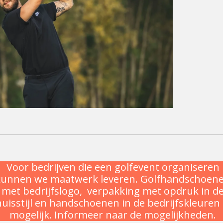
Voor bedrijven die een golfevent organiseren
kunnen we maatwerk leveren. Golfhandschoen
met bedrijfslogo, verpakking met opdruk in d
huisstijl en handschoenen in de bedrijfskleuren 
mogelijk. Informeer naar de mogelijkheden.