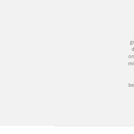
g
d
on
mi
be