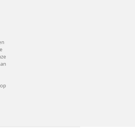
en
we
nze
aan
 op