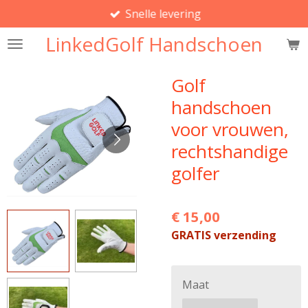
Snelle levering
Ga
direct
LinkedGolf Handschoen
naar
de
Golf
hoofdinhoud
handschoen
voor vrouwen,
rechtshandige
golfer
€ 15,00
GRATIS verzending
Maat